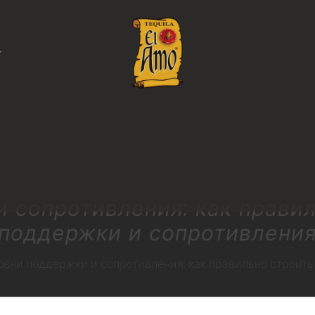
 сопротивления: как прави
поддержки и сопротивлени
овни поддержки и сопротивления: как правильно строит