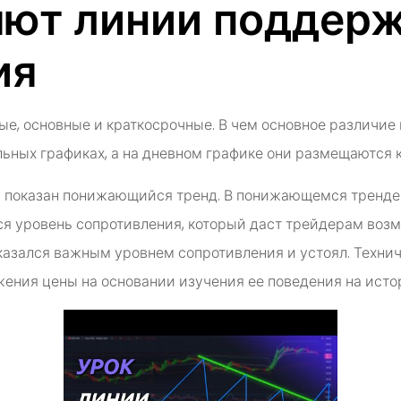
яют линии поддерж
ия
е, основные и краткосрочные. В чем основное различи
ьных графиках, а на дневном графике они размещаются к
3 показан понижающийся тренд. В понижающемся тренде 
тся уровень сопротивления, который даст трейдерам возм
оказался важным уровнем сопротивления и устоял. Технич
ения цены на основании изучения ее поведения на исто