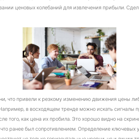
овании ценовых колебаний для извлечения прибыли. Сде
вни, что привели к резкому изменению движения цены л
 Например, в восходящем тренде можно искать сигналы 
ле того, как цена их пробила. Это хорошо видно на скри
, что ранее был сопротивлением. Определение ключевых
ществуют не только горизонтальные уровни, но и линии т