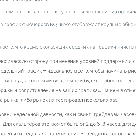
 прям тютелька в тютельку, но это исключение из правил
на график фьючерсов NQ ниже отображает крупные объем
знаете, что кроме скользящих средних на графики ничего 
классическую сторону применения уровней поддержки и с
Недельный график – идеальное место, чтобы начинать ри
ровни п/с, с которыми вы дальше и будете работать. Теп
ржки и сопротивления на ваших графиках. На нем я отме
 рынка, либо рынок их тестировал несколько раз.
овни недельной давности, как и свинг-трейдерам часов
Для скальперов это может быть от 2 до 6-8 часов, для д
 дней или недель. Стратегия свинг-трейдинга (от слова s