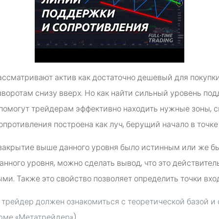
ссматривают актив как достаточно дешевый для покупки,
воротам снизу вверх. Но как найти сильный уровень под
 помогут трейдерам эффективно находить нужные зоны, 
опротивления построена как луч, берущий начало в точке 
о закрытие выше данного уровня было истинным или же 
анного уровня, можно сделать вывод, что это действите
ми. Также это свойство позволяет определить точки вход
, трейдер должен ознакомиться с теоретической базой и
рме «Метатрейдер»).