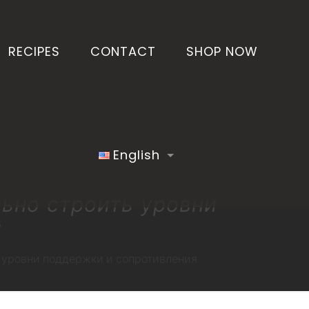
RECIPES
CONTACT
SHOP NOW
English
льно строить уровни
я
ь уровни поддержки и сопротивления