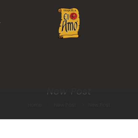
New Post
Home
New Post
New Post