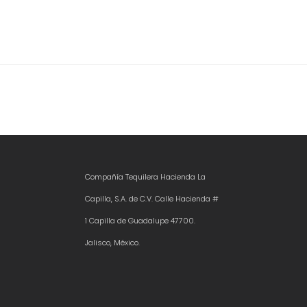
Compañía Tequilera Hacienda La
Capilla, S.A. de C.V. Calle Hacienda #
1 Capilla de Guadalupe 47700.
Jalisco, México.