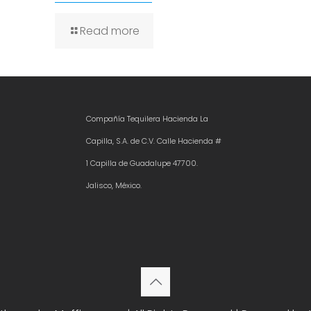
Read more
Compañía Tequilera Hacienda La
Capilla, S.A. de C.V. Calle Hacienda #
1 Capilla de Guadalupe 47700.
Jalisco, México.