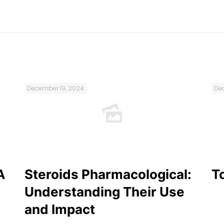
December 19, 2024
Dec
A
Steroids Pharmacological:
T
Understanding Their Use
and Impact