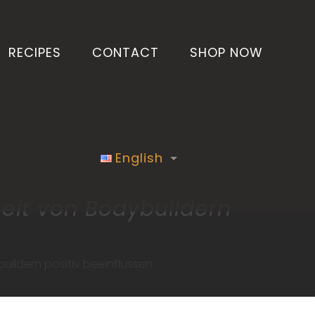
RECIPES
CONTACT
SHOP NOW
English
eit von Bodybuildern
ildern positiv beeinflussen