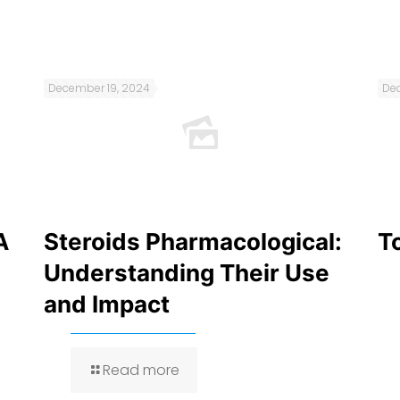
December 19, 2024
Dec
A
Steroids Pharmacological:
T
Understanding Their Use
and Impact
Read more