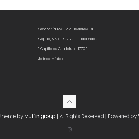
Compañía Tequilera Hacienda La
Capilla, S.A. de C.V. Calle Hacienda #
1 Capilla de Guadalupe 47700.
Jalisco, México.
etheme by
Muffin group
| All Rights Reserved | Powered by