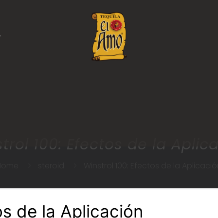
trol 100: Efectos de la Aplic
Home
steroid
Winstrol 100: Efectos de la Aplicaci
os de la Aplicación