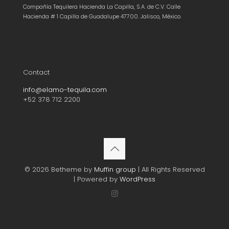
Compañía Tequilera Hacienda La Capilla, S.A. de C.V. Calle
Hacienda # 1 Capilla de Guadalupe 47700. Jalisco, México.
Contact
info@elamo-tequila.com
+52 378 712 2200
© 2026 Betheme by
Muffin group
| All Rights Reserved
| Powered by
WordPress