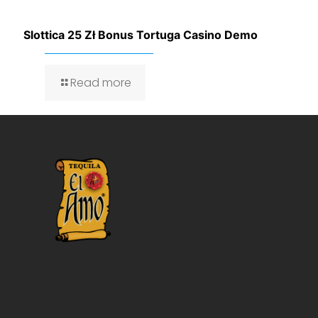
Slottica 25 Zł Bonus Tortuga Casino Demo
Read more