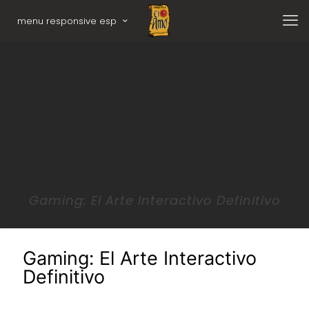
menu responsive esp
Gaming: El Arte Interactivo Definitivo
Gaming: El Arte Interactivo
Definitivo