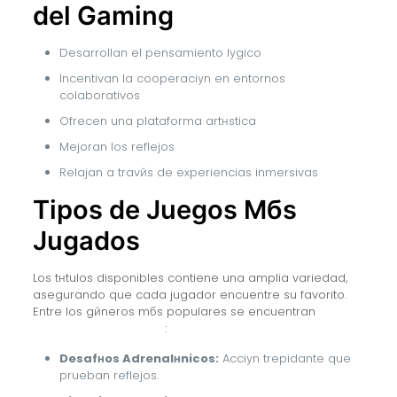
del Gaming
Desarrollan el pensamiento lуgico
Incentivan la cooperaciуn en entornos
colaborativos
Ofrecen una plataforma artнstica
Mejoran los reflejos
Relajan a travйs de experiencias inmersivas
Tipos de Juegos Mбs
Jugados
Los tнtulos disponibles contiene una amplia variedad,
asegurando que cada jugador encuentre su favorito.
Entre los gйneros mбs populares se encuentran
https://gamesread.es/
:
Desafнos Adrenalнnicos:
Acciуn trepidante que
prueban reflejos.