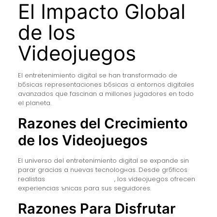
El Impacto Global
de los
Videojuegos
El entretenimiento digital se han transformado de
bбsicas representaciones bбsicas a entornos digitales
avanzados que fascinan a millones jugadores en todo
el planeta.
Razones del Crecimiento
de los Videojuegos
El universo del entretenimiento digital se expande sin
parar gracias a nuevas tecnologнas. Desde grбficos
realistas
bloodmoon ursaluna
, los videojuegos ofrecen
experiencias ъnicas para sus seguidores.
Razones Para Disfrutar