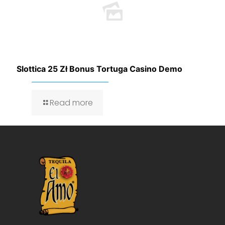
Slottica 25 Zł Bonus Tortuga Casino Demo
Read more